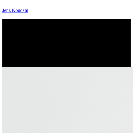
Jenz Koudahl
Motorcyklen Charlie
Børne bog om tændrør, topnøgler og venskab.
Bogen er skrevet af Sabine Lemire og tegnet af Jenz Koudahl
Gads børnebøger
2023